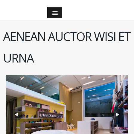
Back to the list title
AENEAN AUCTOR WISI ET
URNA
';
';